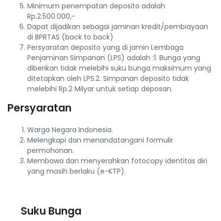
Minimum penempatan deposito adalah
Rp.2.500.000,-
Dapat dijadikan sebagai jaminan kredit/pembiayaan
di BPRTAS (back to back)
Persyaratan deposito yang di jamin Lembaga
Penjaminan Simpanan (LPS) adalah :1. Bunga yang
diberikan tidak melebihi suku bunga maksimum yang
ditetapkan oleh LPS.2. Simpanan deposito tidak
melebihi Rp.2 Milyar untuk setiap deposan.
Persyaratan
Warga Negara Indonesia.
Melengkapi dan menandatangani formulir
permohonan.
Membawa dan menyerahkan fotocopy identitas diri
yang masih berlaku (e-KTP).
Suku Bunga