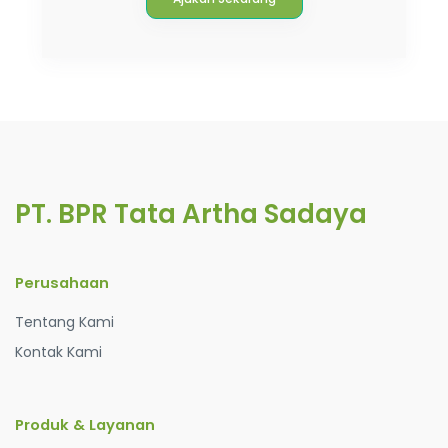
PT. BPR Tata Artha Sadaya
Perusahaan
Tentang Kami
Kontak Kami
Produk & Layanan